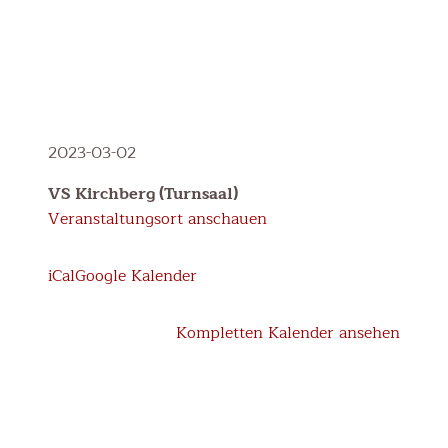
Sportmotorische
2023-03-02
Testung
VS Kirchberg (Turnsaal)
"Wie
Veranstaltungsort anschauen
fit
bist
iCal
Google Kalender
du?"
Kompletten Kalender ansehen