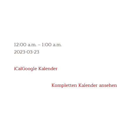
Zahngesundheitserziehung
12:00 a.m.
–
1:00 a.m.
(2.
2023-03-23
und
4.
iCal
Google Kalender
Schulstufe)
Kompletten Kalender ansehen