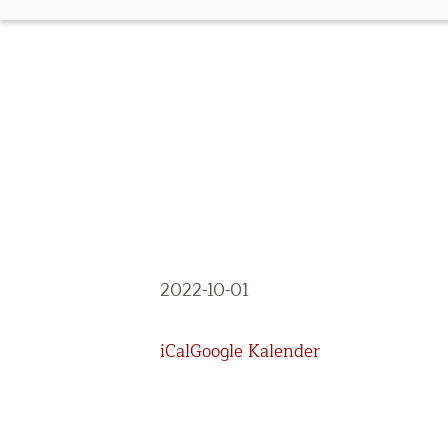
Test
2022-10-01
Oktober
iCal
Google Kalender