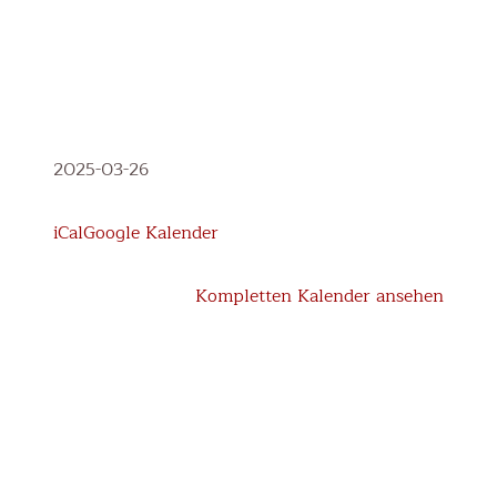
Jonglier-
2025-03-26
Workshop
1.
iCal
Google Kalender
-
4.
Kompletten Kalender ansehen
Klasse