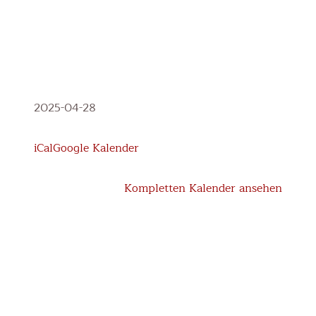
Haltungsturnen
2025-04-28
1.-4.
Klasse
iCal
Google Kalender
Kompletten Kalender ansehen