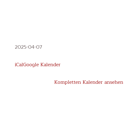
Haltungsturnen
2025-04-07
1.-4.
Klasse
iCal
Google Kalender
Kompletten Kalender ansehen