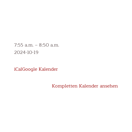
1.
7:55 a.m.
–
8:50 a.m.
M-
2024-10-19
Schularbeit
(4.
iCal
Google Kalender
Klasse)
Kompletten Kalender ansehen