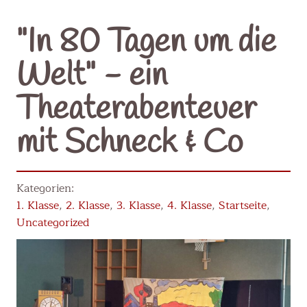
"In 80 Tagen um die
Welt" - ein
Theaterabenteuer
mit Schneck & Co
1. Klasse
,
2. Klasse
,
3. Klasse
,
4. Klasse
,
Startseite
,
Uncategorized